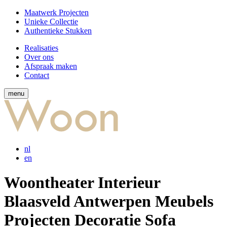
Maatwerk Projecten
Unieke Collectie
Authentieke Stukken
Realisaties
Over ons
Afspraak maken
Contact
menu
nl
en
Woontheater Interieur
Blaasveld Antwerpen Meubels
Projecten Decoratie Sofa